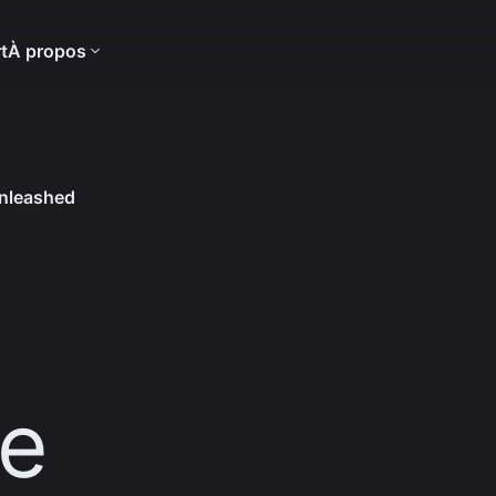
t
À propos
Unleashed
ce