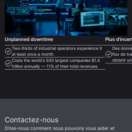
Unplanned downtime
Plus d'incer
Two-thirds of industrial operators experience it
Des donné
at least once a month.
flux de tr
obtenir un
Costs the world's 500 largest companies $1.4
trillion annually — 11% of their total revenues.
Contactez-nous
Dites-nous comment nous pouvons vous aider et