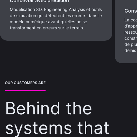
Concevoir avec précision
Modélisation 3D, Engineering Analysis et outils
Const
de simulation qui détectent les erreurs dans le
La coo
modèle numérique avant qu’elles ne se
d’appr
transforment en erreurs sur le terrain.
ressou
constr
de plu
délais
OUR CUSTOMERS ARE
Behind the
systems that