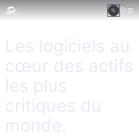
Les logiciels au
cœur des actifs
les plus
critiques du
monde.