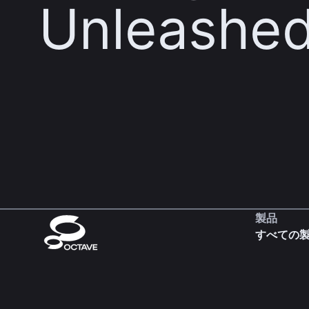
Unleashe
製品
すべての