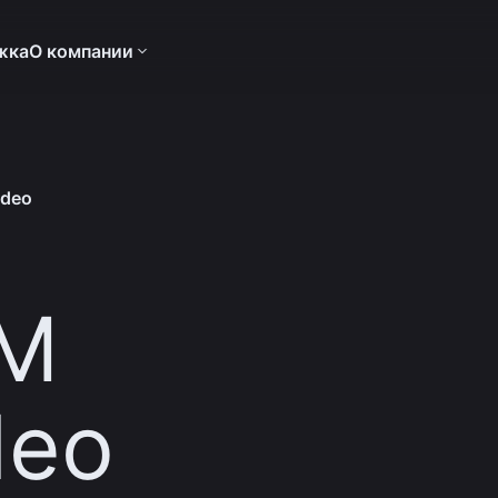
жка
О компании
ideo
AM
deo