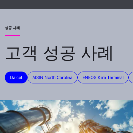
성공 사례
고객 성공 사례
Daicel
AISIN North Carolina
ENEOS Kiire Terminal