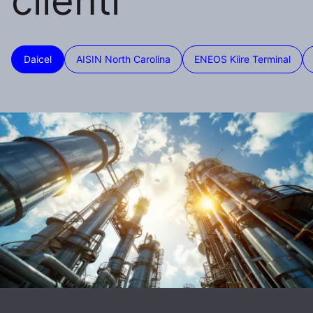
clienti
Daicel
AISIN North Carolina
ENEOS Kiire Terminal