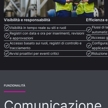
Visibilità e responsabilità
Efficienza e 
Flussi di 
Visibilità in tempo reale su siti e ruoli
automatiz
Registri con data e ora per inserimenti, revisioni
Accesso g
e approvazioni
Accesso basato sui ruoli, registri di controllo e
Configuraz
tracciamento
applicazio
Avvisi proattivi per eventi critici
Riduzione
FUNZIONALITÀ
Comunicazione