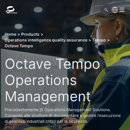
Home
>
Products
>
Operations intelligence quality assurance
>
Tempo
>
Octave Tempo
Octave Tempo
Operations
Management
Precedentemente j5 Operations Management Solutions.
Consente alle strutture di documentare e gestire l'esecuzione
di processi industriali critici per la sicurezza.