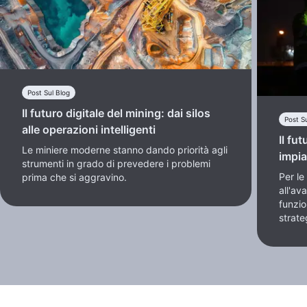
Post Sul Blog
Il futuro digitale del mining: dai silos
Post S
alle operazioni intelligenti
Il fu
Le miniere moderne stanno dando priorità agli
impia
strumenti in grado di prevedere i problemi
Per le
prima che si aggravino.
all'av
funzio
strate