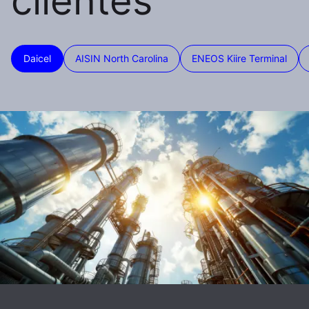
clientes
Daicel
AISIN North Carolina
ENEOS Kiire Terminal