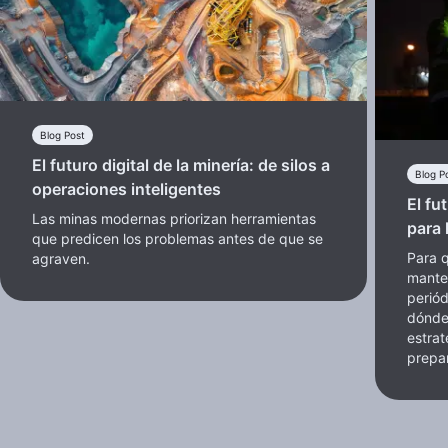
Blog Post
El futuro digital de la minería: de silos a
Blog P
operaciones inteligentes
El fu
Las minas modernas priorizan herramientas
para 
que predicen los problemas antes de que se
Para q
agraven.
manten
periód
dónde
estra
prepar