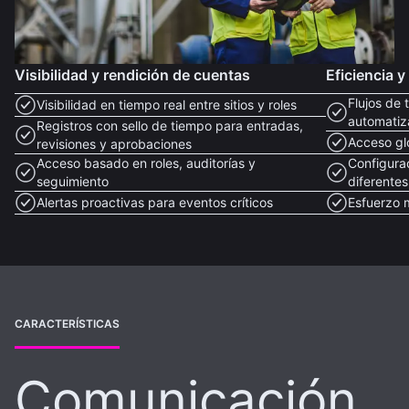
Visibilidad y rendición de cuentas
Eficiencia y 
Flujos de 
Visibilidad en tiempo real entre sitios y roles
automatiz
Registros con sello de tiempo para entradas,
Acceso gl
revisiones y aprobaciones
Acceso basado en roles, auditorías y
Configurac
seguimiento
diferentes
Alertas proactivas para eventos críticos
Esfuerzo 
CARACTERÍSTICAS
Comunicación