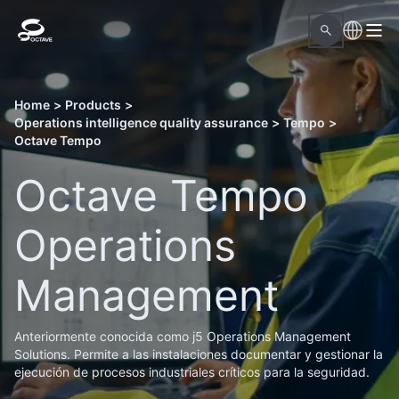
Home
>
Products
>
Operations intelligence quality assurance
>
Tempo
>
Octave Tempo
Octave Tempo
Operations
Management
Anteriormente conocida como j5 Operations Management
Solutions. Permite a las instalaciones documentar y gestionar la
ejecución de procesos industriales críticos para la seguridad.