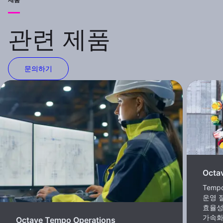
관련 제품
문의하기
Octa
Temp
운영 
효율성
가속화
Octave Tempo Operations