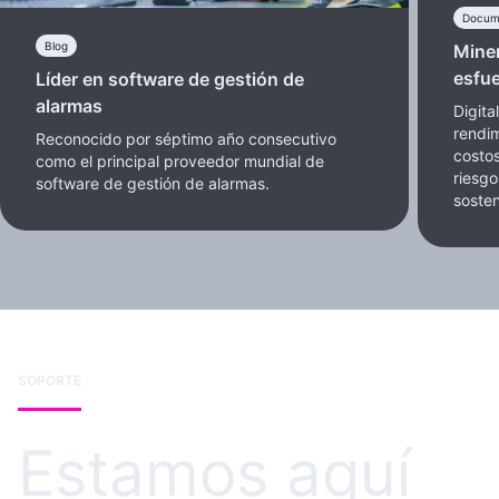
Docum
Blog
Miner
esfu
Líder en software de gestión de
alarmas
Digita
rendim
Reconocido por séptimo año consecutivo
costos
como el principal proveedor mundial de
riesgo
software de gestión de alarmas.
sosten
SOPORTE
Estamos aquí