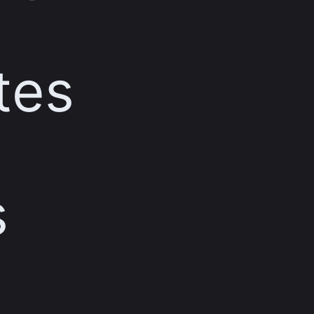
tes
s