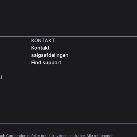
KONTAKT
Kontakt
salgsafdelingen
Find support
l
ph Corporation og/eller dets tilknyttede selskaber. Alle rettigheder