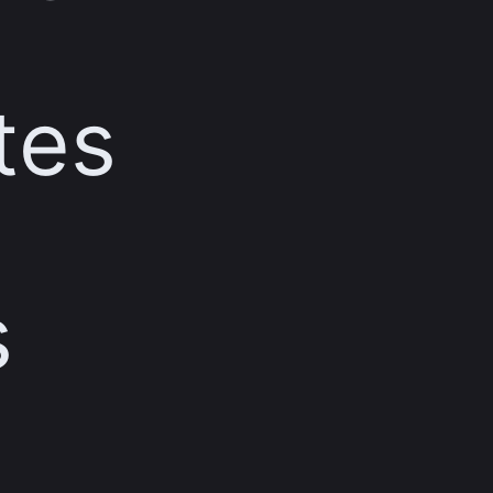
tes
s