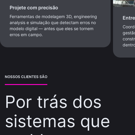
Projete com precisão
Ferramentas de modelagem 3D, engineering
Entr
analysis e simulação que detectam erros no
Coord
modelo digital — antes que eles se tornem
gestã
erros em campo.
const
dentr
NOSSOS CLIENTES SÃO
Por trás dos
sistemas que