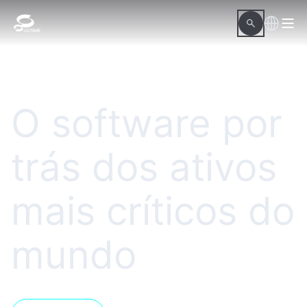
O software por
trás dos ativos
mais críticos do
mundo