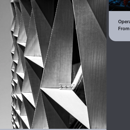
Opera
From 