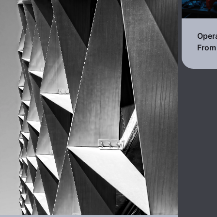
Opera
From 