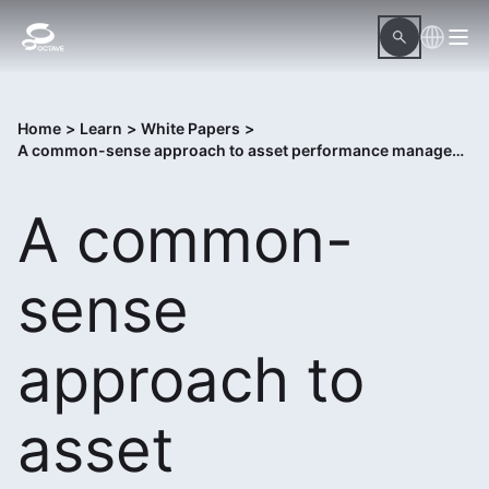
Home
>
Learn
>
White Papers
>
A common-sense approach to asset performance management
A common-
sense
approach to
asset