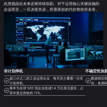
此类挑战在未来还将持续加剧。对于运营核心关键设施的
企业而言，一旦决策失误，所需承担的代价将前所未有。
非计划停机
不确定性加
超三分之二的工业运营企业，每月至少遭遇一次非
数据相互
计划停机。
化，各团
每年为全球 500 强企业造成1.4 万亿美元损失，占
其年度总营收的 11%。