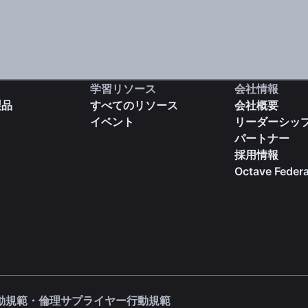
学習リソース
会社情報
製品
すべてのリソース
会社概要
イベント
リーダーシッ
パートナー
採用情報
Octave Federa
(opens in a new tab)
(opens in a new tab)
動規範・倫理
サプライヤー行動規範