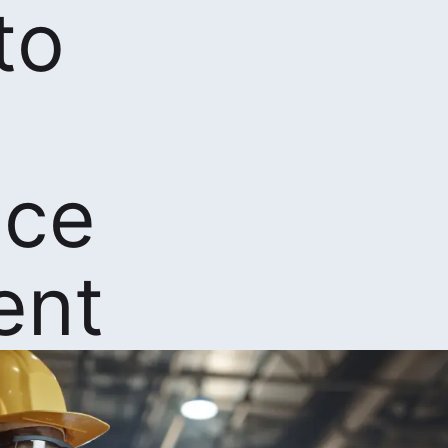
to
nce
ent