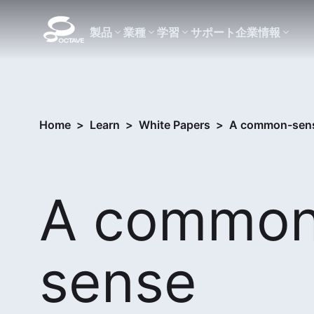
製品
業種
学習
サポート
企業情報
Home
>
Learn
>
White Papers
>
A common-sens
A commo
sense