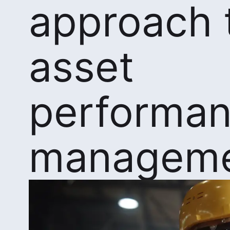
approach 
asset
performa
managem