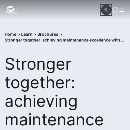
Home
>
Learn
>
Brochures
>
Stronger together: achieving maintenance excellence with Octave Attune EAM and SAP
Stronger
together:
achieving
maintenance