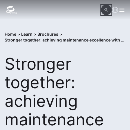
Home
>
Learn
>
Brochures
>
Stronger together: achieving maintenance excellence with Octave Attune EAM and SAP
Stronger
together:
achieving
maintenance