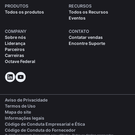
PRODUTOS
RECURSOS
Todos os produtos
Todos os Recursos
Eventos
COMPANY
CONTATO
Sobre nós
Contatar vendas
Liderança
Encontre Suporte
Parceiros
Carreiras
Octave Federal
Aviso de Privacidade
Termos de Uso
Mapa do site
Informações legais
(opens in a new tab)
Código de Conduta Empresarial e Ética
(opens in a new tab)
Código de Conduta do Fornecedor
© 2026 Intergraph Corporation e/ou afiliadas. Todos os direitos reservados.