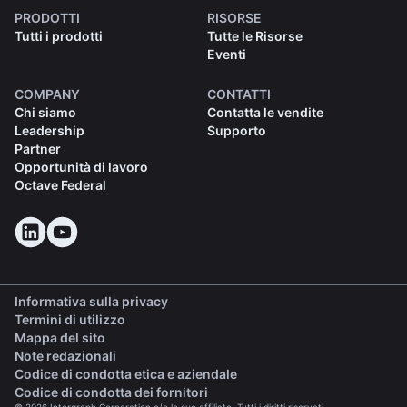
PRODOTTI
RISORSE
Tutti i prodotti
Tutte le Risorse
Eventi
COMPANY
CONTATTI
Chi siamo
Contatta le vendite
Leadership
Supporto
Partner
Opportunità di lavoro
Octave Federal
Informativa sulla privacy
Termini di utilizzo
Mappa del sito
Note redazionali
(opens in a new tab)
Codice di condotta etica e aziendale
(opens in a new tab)
Codice di condotta dei fornitori
© 2026 Intergraph Corporation e/o le sue affiliate. Tutti i diritti riservati.