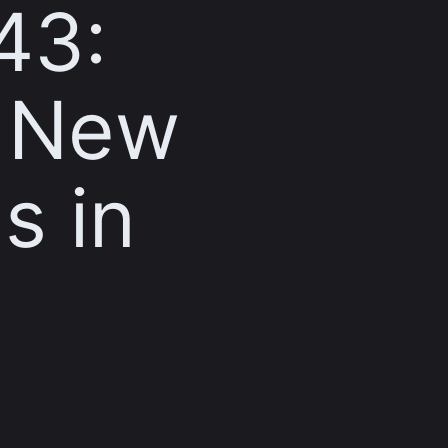
43:
g New
s in