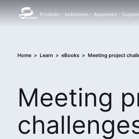
Produits
Industries
Apprenez
Suppor
Home
>
Learn
>
eBooks
>
Meeting project chall
Meeting p
challenge