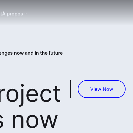
t
À propos
enges now and in the future
roject
View Now
s now