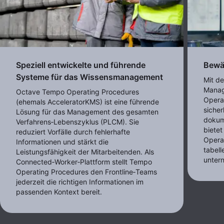
Speziell entwickelte und führende
Bewä
Systeme für das Wissensmanagement
Mit d
Manag
Octave Tempo Operating Procedures
Opera
(ehemals AcceleratorKMS) ist eine führende
sicher
Lösung für das Management des gesamten
dokum
Verfahrens‑Lebenszyklus (PLCM). Sie
bietet
reduziert Vorfälle durch fehlerhafte
Opera
Informationen und stärkt die
tabell
Leistungsfähigkeit der Mitarbeitenden. Als
unter
Connected‑Worker‑Plattform stellt Tempo
Operating Procedures den Frontline‑Teams
jederzeit die richtigen Informationen im
passenden Kontext bereit.