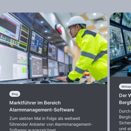
White
Blog
Der 
Berg
Marktführer im Bereich
Alarmmanagement-Software
Durch 
Bergb
Zum siebten Mal in Folge als weltweit
Sicher
führender Anbieter von Alarmmanagement-
und ei
Software ausgezeichnet.