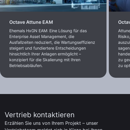
Octave Attune EAM
Octa
Ehemals HxGN EAM: Eine Lösung für das
Attun
Enterprise Asset Management, die
Risiko
Ausfallzeiten reduziert, die Wartungseffizienz
auszub
steigert und fundiertere Entscheidungen
sagen 
hinsichtlich Ihrer Anlagen ermöglicht –
handel
konzipiert für die Skalierung mit Ihren
zu ge
Betriebsabläufen.
zu opt
Vertrieb kontaktieren
Erzählen Sie uns von Ihrem Projekt – unser
Vertriebsteam meldet sich in Kürze bei Ihnen.