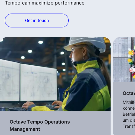
Tempo can maximize performance.
Get in touch
Weitere Produkte anzeigen
Octa
Mithi
könne
Betri
um die
Octave Tempo Operations
Trans
Management