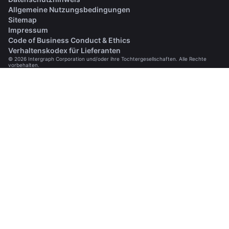
Allgemeine Nutzungsbedingungen
Sitemap
Impressum
(opens in a new tab)
Code of Business Conduct & Ethics
(opens in a new tab)
Verhaltenskodex für Lieferanten
© 2026 Intergraph Corporation und/oder ihre Tochtergesellschaften. Alle Rechte
vorbehalten.