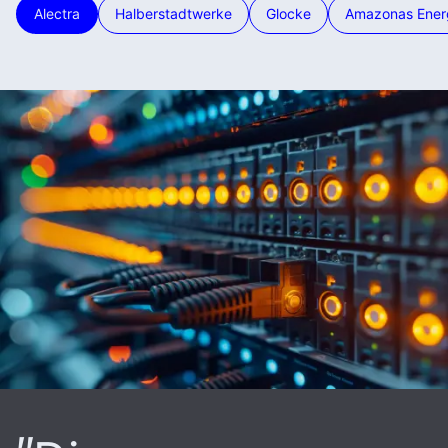
Alectra
Halberstadtwerke
Glocke
Amazonas Ener