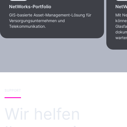
NetWorks-Portfolio
NetW
GIS-basierte Asset-Management-Lösung für
Mit N
Versorgungsunternehmen und
könne
Telekommunikation.
Glasfa
dokume
warte
SUPPORT
Wir helfen