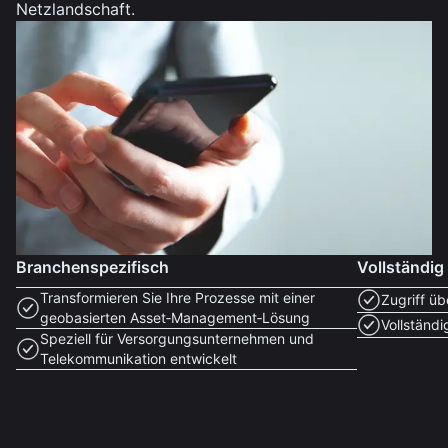
Netzlandschaft.
Branchenspezifisch
Vollständig 
Transformieren Sie Ihre Prozesse mit einer
Zugriff ü
geobasierten Asset‑Management‑Lösung
Vollständi
Speziell für Versorgungsunternehmen und
Telekommunikation entwickelt