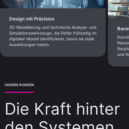
Design mit Präzision
3D-Modellierung und technische Analyse- und
Baue
Simulationswerkzeuge, die Fehler frühzeitig im
Koordi
digitalen Modell identifizieren, bevor sie reale
Resso
Auswirkungen haben.
Baupla
und K
UNSERE KUNDEN
Die Kraft hinter
den Systemen,