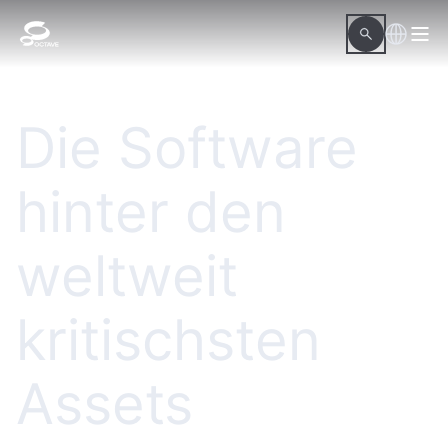
Die Software
hinter den
weltweit
kritischsten
Assets