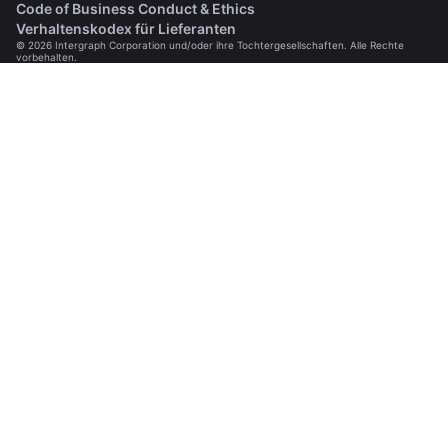
(opens in a new tab)
Code of Business Conduct & Ethics
(opens in a new tab)
Verhaltenskodex für Lieferanten
© 2026 Intergraph Corporation und/oder ihre Tochtergesellschaften. Alle Rechte
vorbehalten.