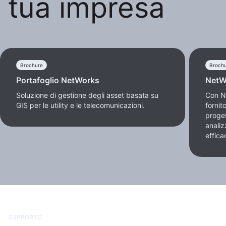
tua impresa
Brochure
Broch
Portafoglio NetWorks
NetW
Soluzione di gestione degli asset basata su
Con N
GIS per le utility e le telecomunicazioni.
fornit
proge
analiz
efficac
SUPPORTO