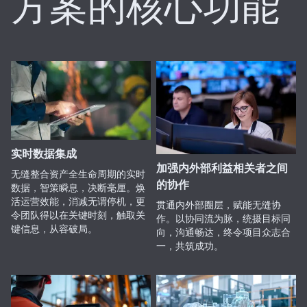
方案的核心功能
实时数据集成
加强内外部利益相关者之间
无缝整合资产全生命周期的实时
的协作
数据，智策瞬息，决断毫厘。焕
活运营效能，消减无谓停机，更
贯通内外部圈层，赋能无缝协
令团队得以在关键时刻，触取关
作。以协同流为脉，统摄目标同
键信息，从容破局。
向，沟通畅达，终令项目众志合
一，共筑成功。