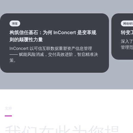
博客
网络研
构筑信任基石：为何 InConcert 是变革规
转变
则的颠覆性力量
深入了
管理
InConcert 以可信互联数据重塑资产信息管理
—— 赋能风险消减，交付高效进阶，智启精准决
策。
支持
我们在此为您提