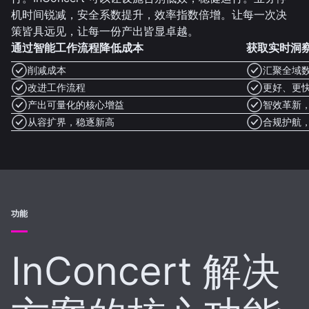
机时间锐减，安全系数提升，效率指数倍增。让每一次决
策皆具远见，让每一份产出皆显卓越。
通过智能工作流程降低成本
获取实时洞
削减成本
汇聚全域
改进工作流程
更好、更
产出可量化的核心增益
智效革新
从容扩界，稳逐新高
合规护航
功能
InConcert 解决