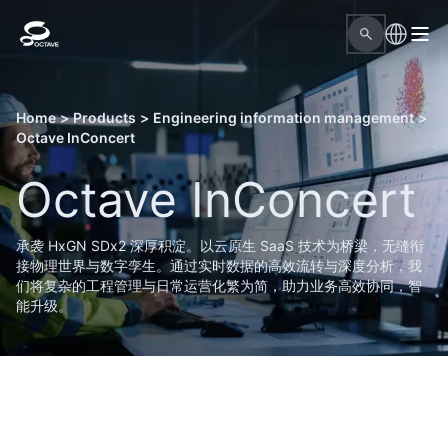
Home
>
Products
>
Engineering information management
>
Octave InConcert
Octave InConcert
承袭 HxGN SDx2 深厚积淀。以云原生 SaaS 技术为桥梁，无缝衔
接物理世界与数字孪生。通过实时数据的高效流转与深度分析，我
们将复杂的工程管理与日常运营化繁为简，助力业务高效协同，智
能升级。