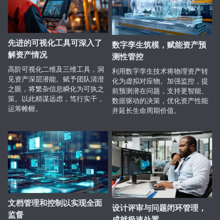
先进的可视化工具可深入了
数字孪生筑模，赋能资产预
解资产情况
测性管控
高阶可视化二维及三维工具，洞
利用数字孪生技术将物理资产转
见资产深层潜能。赋予团队清澄
化为虚拟对应物。加强监控，提
之眼，将繁杂信息瞬化为可执之
前预测潜在问题，支持更智能、
策。以此精谋远虑，笃行实干，
数据驱动的决策，优化资产性能
运筹帷幄。
并延长生命周期价值。
文档管理和控制以实现全面
设计评审与问题闭环管理，
监督
成就极速处置