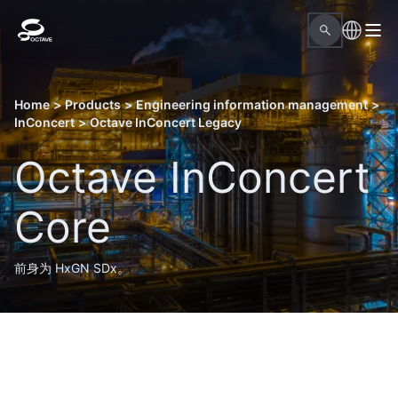
Home
>
Products
>
Engineering information management
>
InConcert
>
Octave InConcert Legacy
Octave InConcert
Core
前身为 HxGN SDx。