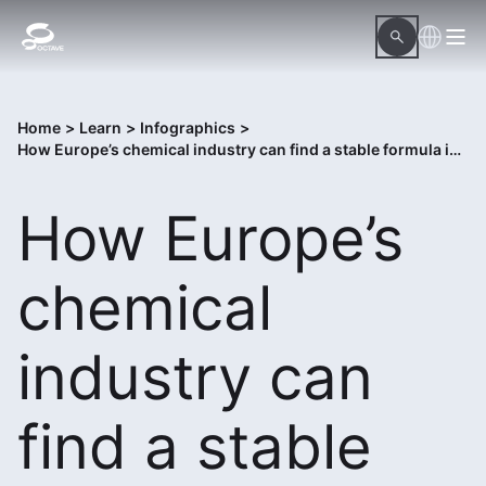
Home
>
Learn
>
Infographics
>
How Europe’s chemical industry can find a stable formula in 2026
How Europe’s
chemical
industry can
find a stable