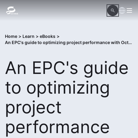
Home
>
Learn
>
eBooks
>
An EPC's guide to optimizing project performance with Octave InConcert
An EPC's guide
to optimizing
project
performance