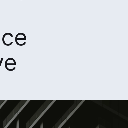
nce
ve