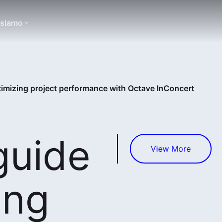
 siamo
timizing project performance with Octave InConcert
guide
View More
ing