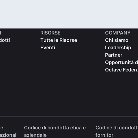
I
RISORSE
COMPANY
dotti
Tutte le Risorse
Chi siamo
Eventi
Leadership
Partner
Opportunità d
Octave Federa
te
Codice di condotta etica e
Codice di condott
(opens in a new tab)
(opens in
azionali
aziendale
fornitori