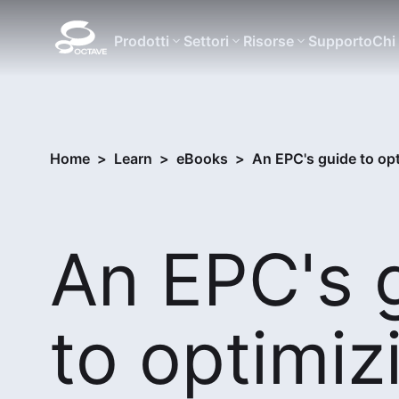
Prodotti
Settori
Risorse
Supporto
Chi
Home
>
Learn
>
eBooks
>
An EPC's guide to op
An EPC's 
to optimiz