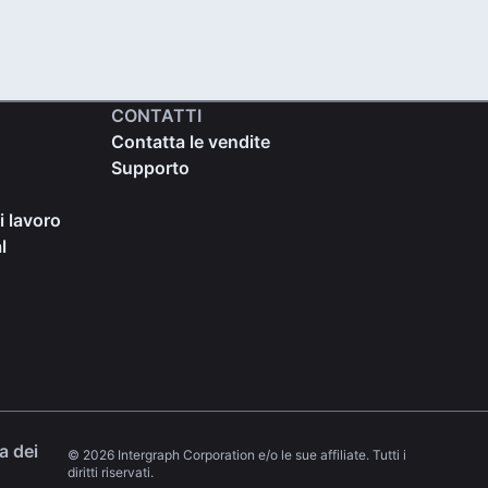
CONTATTI
Contatta le vendite
Supporto
i lavoro
l
a dei
© 2026 Intergraph Corporation e/o le sue affiliate. Tutti i
diritti riservati.
 a new tab)