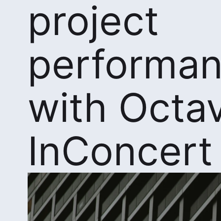
project
performa
with Octa
InConcert