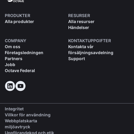
PRODUKTER
RESURSER
Alla produkter
Alla resurser
Händelser
COMPANY
KONTAKTUPPGIFTER
Om oss
Kontakta vår
Företagsledningen
försäljningsavdelning
Partners
Support
Jobb
Octave Federal
Integritet
Villkor för användning
Webbplatskarta
miljöavtryck
(opens in a new tab)
Uppförandekod och etik