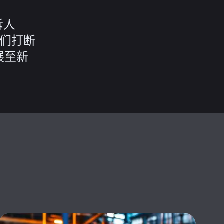
诉人
他们打断
展至新