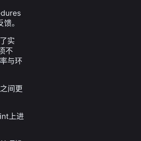
dures
反馈。
升了实
多项不
效率与环
之间更
nt上进