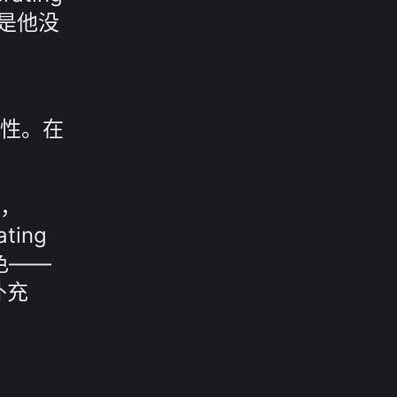
的是他没
性。在
，
ting
色——
补充