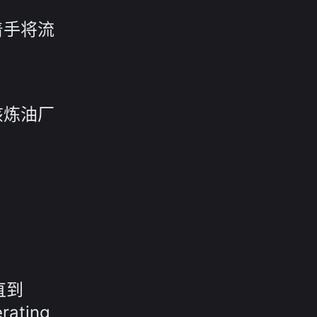
着手将流
，该炼油厂
直到
ting