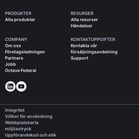
PRODUKTER
RESURSER
Alla produkter
Alla resurser
Händelser
COMPANY
KONTAKTUPPGIFTER
Om oss
Kontakta vår
Företagsledningen
försäljningsavdelning
Partners
Support
Jobb
Octave Federal
Integritet
Villkor för användning
Webbplatskarta
miljöavtryck
(opens in a new tab)
Uppförandekod och etik