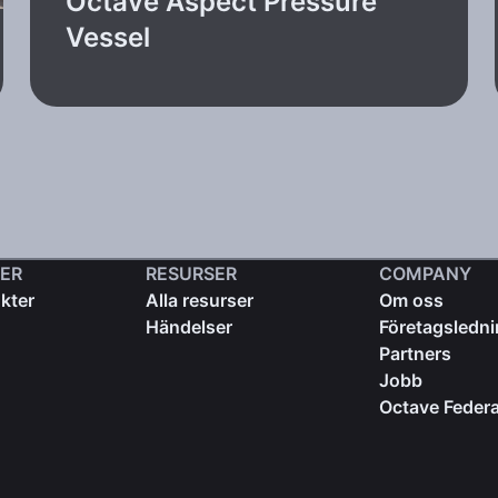
Octave Aspect Pressure
Vessel
ER
RESURSER
COMPANY
kter
Alla resurser
Om oss
Händelser
Företagsledn
Partners
Jobb
Octave Federa