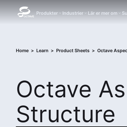
Produkter
Industrier
Lär er mer om
Su
Home
>
Learn
>
Product Sheets
>
Octave Aspec
Octave As
Structure