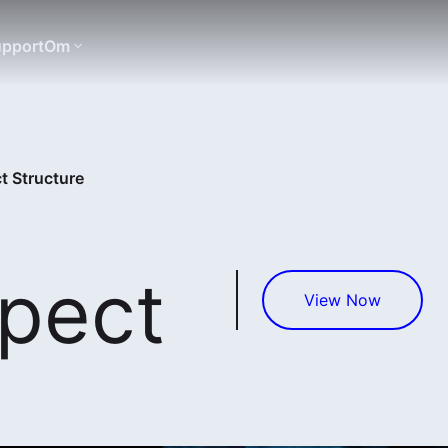
pport
Om
t Structure
pect
View Now