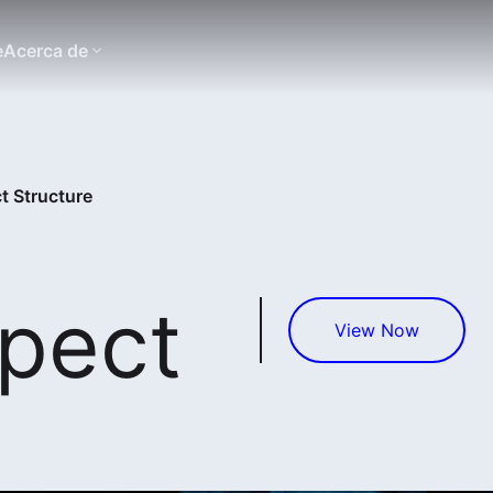
e
Acerca de
t Structure
pect
View Now