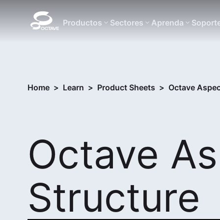
Productos
Sectores
Aprenda
Soport
Home
>
Learn
>
Product Sheets
>
Octave Aspec
Octave As
Structure