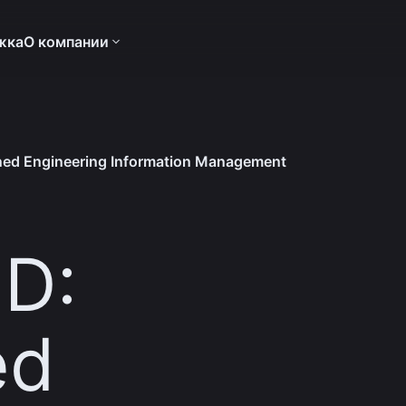
жка
О компании
ined Engineering Information Management
ID:
ed