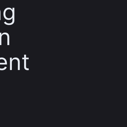
ng
n
ent