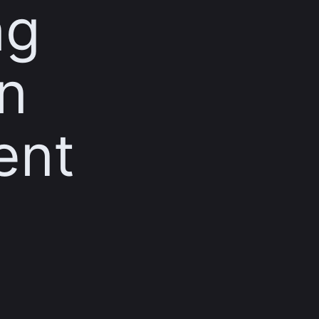
ng
n
ent