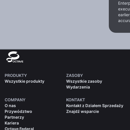
Enterp
execut
earlie
accura
PRODUKTY
ZASOBY
Wszystkie produkty
Wszystkie zasoby
Wydarzenia
COMPANY
KONTAKT
O nas
Kontakt z Działem Sprzedaży
Przywództwo
Znajdź wsparcie
Partnerzy
Kariera
Octave Federal