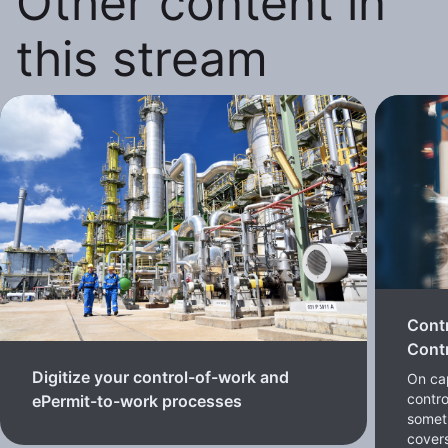
Other content in
this stream
Cont
Contr
Digitize your control-of-work and
On cap
contro
ePermit-to-work processes
somet
cover