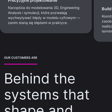
Precyzyjne projektowanie
Narzędzia do modelowania 3D, Engineering
Buil
Analysis i symulacji, które pozwalają
Koord
wychwytywać błędy w modelu cyfrowym —
zasob
zanim staną się błędami w praktyce.
realiz
termi
OUR CUSTOMERS ARE
Behind the
systems that
shape and