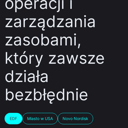
operacji i
zarządzania
zasobami,
który zawsze
działa
bezbłędnie
EDF
Miasto w USA
Novo Nordisk