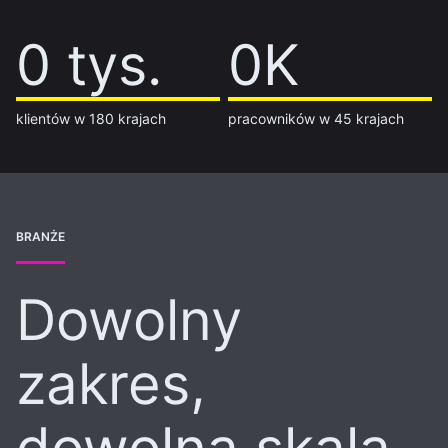
14 tys.
0 tys.
7K
0K
klientów w 180 krajach
pracowników w 45 krajach
BRANŻE
Dowolny
zakres,