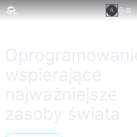
Oprogramowani
wspierające
najważniejsze
zasoby świata