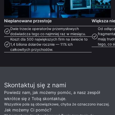
Nieplanowane przestoje
Większa ni
Dwie trzecie operatorów przemysłowych
Od odłącz
doświadcza tego co najmniej raz w miesiącu.
fragmenta
mają trud
Koszt dla 500 największych firm na świecie to
tego, co s
1,4 biliona dolarów rocznie — 11% ich
całkowitych przychodów.
Skontaktuj się z nami
Powiedz nam, jak możemy pomóc, a nasz zespół
wkrótce się z Tobą skontaktuje.
Wszystkie pola są obowiązkowe, chyba że oznaczono inaczej.
Jak możemy Ci pomóc?