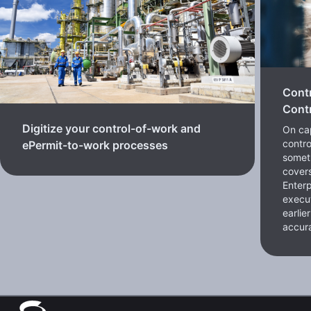
Cont
Contr
Digitize your control-of-work and
On cap
contro
ePermit-to-work processes
somet
cover
Enterp
execut
earlie
accura