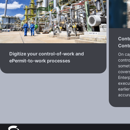
Cont
Contr
Digitize your control-of-work and
On cap
contro
ePermit-to-work processes
somet
cover
Enterp
execut
earlie
accura