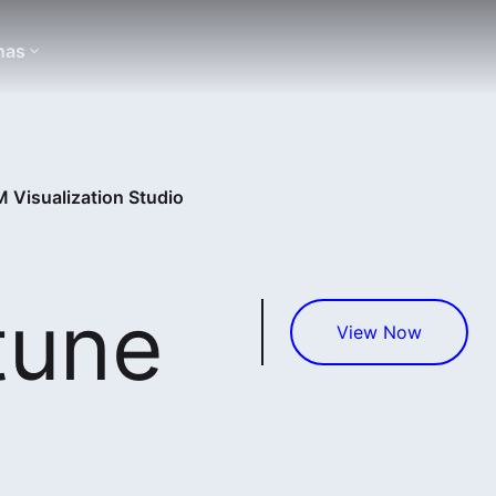
nas
 Visualization Studio
tune
View Now