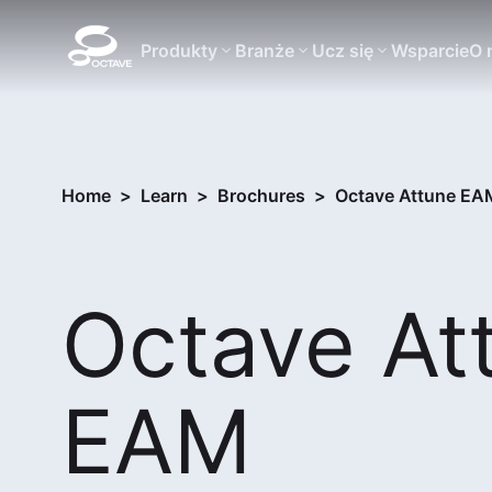
Produkty
Branże
Ucz się
Wsparcie
O 
Home
>
Learn
>
Brochures
>
Octave Attune EAM
Octave At
EAM