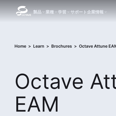
製品
業種
学習
サポート
企業情報
Home
>
Learn
>
Brochures
>
Octave Attune EAM
Octave At
EAM