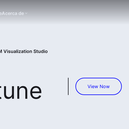
e
Acerca de
 Visualization Studio
tune
View Now