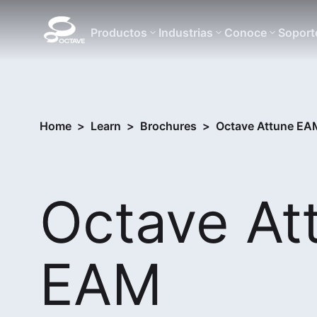
Productos
Industrias
Conoce
Soport
Home
>
Learn
>
Brochures
>
Octave Attune EAM
Octave At
EAM