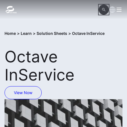
Home
>
Learn
>
Solution Sheets
>
Octave InService
Octave
InService
View Now