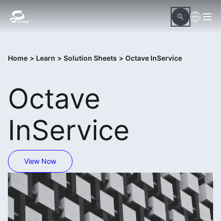
Home
>
Learn
>
Solution Sheets
>
Octave InService
Octave
InService
View Now