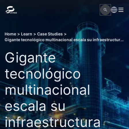
Home
>
Learn
>
Case Studies
>
Gigante tecnológico multinacional escala su infraestructura con la expansión de Octave Attune EAM
Gigante
tecnológico
multinacional
escala su
infraestructura