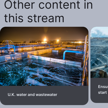
Other content in
this stream
Ensur
start
U.K. water and wastewater